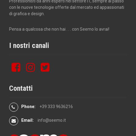
v
Professionisti da anni esperti nel settore IT, sempre al passo
con le nuove tecnologie offerte dal mercato ed appassionati
i
di grafica e design.
g
Pensa a qualcosa che non hai . . . con Seemo lo avrai!
a
I nostri canali
t
i
F
I
T
o
a
n
w
c
s
i
n
e
t
t
Contatti
b
a
t
o
g
e
o
r
r
Phone:
+39 333 9636216
k
a
m
Email:
info@seemo.it